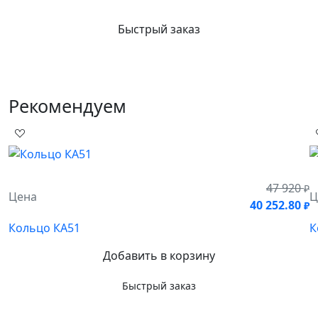
Быстрый заказ
Рекомендуем
47 920
₽
Цена
Ц
40 252.80
₽
Кольцо КА51
К
Добавить в корзину
Быстрый заказ