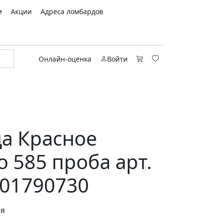
и
Акции
Адреса ломбардов
Онлайн-оценка
Войти
а Красное
о 585 проба арт.
01790730
ся