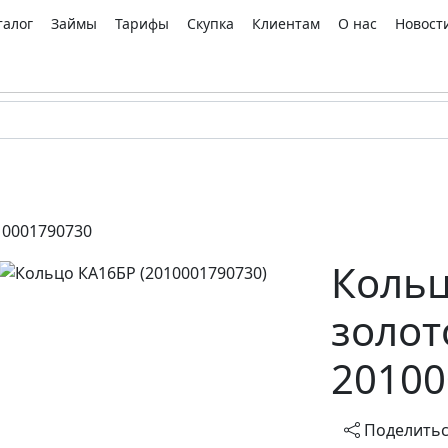
талог
Займы
Тарифы
Скупка
Клиентам
О нас
Новост
10001790730
Кольц
золот
20100
Поделить