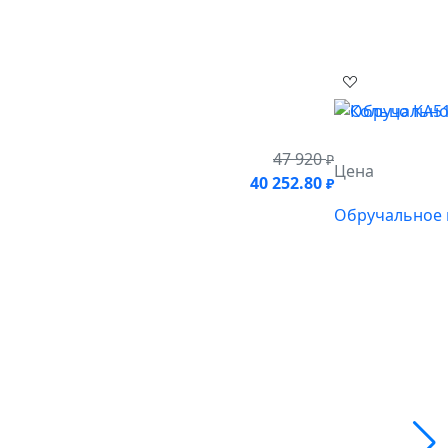
47 920
₽
Цена
40 252.80
₽
Обручальное 