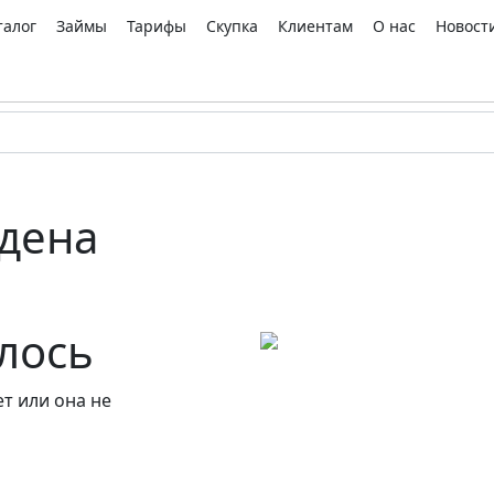
талог
Займы
Тарифы
Скупка
Клиентам
О нас
Новост
дена
алось
т или она не