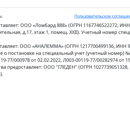
ы.
Пользовательское соглаше
тавляет: ООО «Ломбард 888» (ОГРН 1167746522272, ИНН
оительная, д.17, этаж 1, помещ. XXII). Учетный номер сп
ставляет: ООО «АНАЛЕММА» (ОГРН 1217700499136, ИНН 97
ение о постановке на специальный учет (учетный номер) 
9-77/000978 от 02.02.2022, Л003-00119-77/00282974 от 19
тва предоставляет: ООО "ГЛЕДЕН" (ОГРН 1027739051328,
).