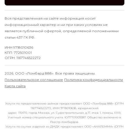
Вся представленная на сайте информация носит
информационный характер и ни при каких условиях не
является публичной офертой, определяемой положениями
статьи 437 ГК РФ.
ИНН 9718010636
КПП: 772501001
ОГРН: 1167746522272
2026, ООО «Ломбард 888». Все права защищены.
Пользовательское соглашение
Политика конфиденциальности
Карта сайта
Услуги по предоставлению займов предоставляет: ООО «Ломбард 888» (ОГРН
1167746522272, ИНН 9718010636, юридический
адрес: 115470, город Москва, ул. Судостроительная, д.17, этаж 1, помещ. XXII).
Учетный номер специального учета: ЮЛ7701009387. Общество включено в
Реестр ломбардов.
Услуги по скупке изделий из ДМДК предоставляет: ООО «АНАЛЕММА» (ОГРН