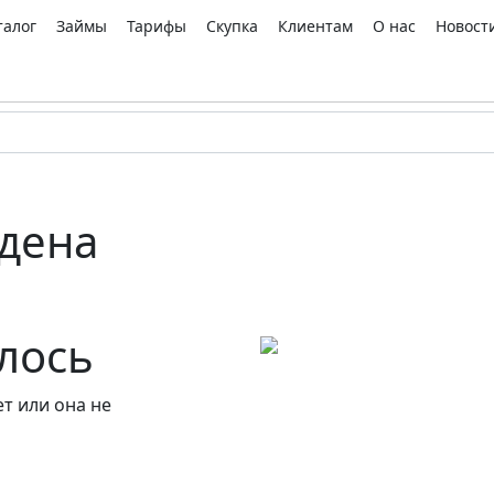
талог
Займы
Тарифы
Скупка
Клиентам
О нас
Новост
дена
алось
т или она не