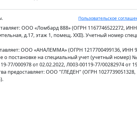
ы.
Пользовательское соглаше
тавляет: ООО «Ломбард 888» (ОГРН 1167746522272, ИНН
оительная, д.17, этаж 1, помещ. XXII). Учетный номер сп
ставляет: ООО «АНАЛЕММА» (ОГРН 1217700499136, ИНН 97
ение о постановке на специальный учет (учетный номер) 
9-77/000978 от 02.02.2022, Л003-00119-77/00282974 от 19
тва предоставляет: ООО "ГЛЕДЕН" (ОГРН 1027739051328,
).