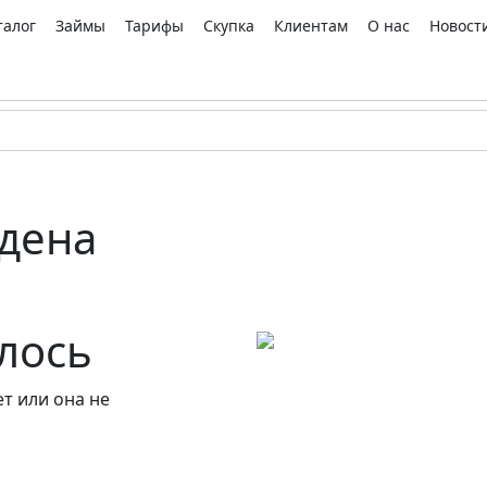
талог
Займы
Тарифы
Скупка
Клиентам
О нас
Новост
дена
алось
т или она не