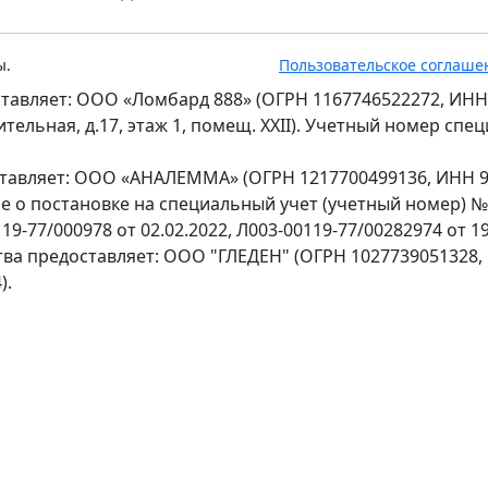
ы.
Пользовательское соглаше
тавляет: ООО «Ломбард 888» (ОГРН 1167746522272, ИНН
оительная, д.17, этаж 1, помещ. XXII). Учетный номер сп
ставляет: ООО «АНАЛЕММА» (ОГРН 1217700499136, ИНН 97
ение о постановке на специальный учет (учетный номер) 
9-77/000978 от 02.02.2022, Л003-00119-77/00282974 от 19
тва предоставляет: ООО "ГЛЕДЕН" (ОГРН 1027739051328,
).