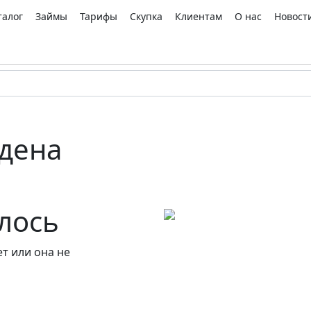
талог
Займы
Тарифы
Скупка
Клиентам
О нас
Новост
дена
алось
т или она не