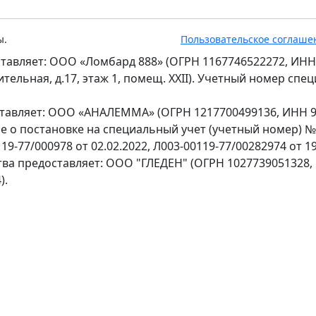
ы.
Пользовательское соглаше
тавляет: ООО «Ломбард 888» (ОГРН 1167746522272, ИНН
оительная, д.17, этаж 1, помещ. XXII). Учетный номер сп
ставляет: ООО «АНАЛЕММА» (ОГРН 1217700499136, ИНН 97
ение о постановке на специальный учет (учетный номер) 
9-77/000978 от 02.02.2022, Л003-00119-77/00282974 от 19
тва предоставляет: ООО "ГЛЕДЕН" (ОГРН 1027739051328,
).