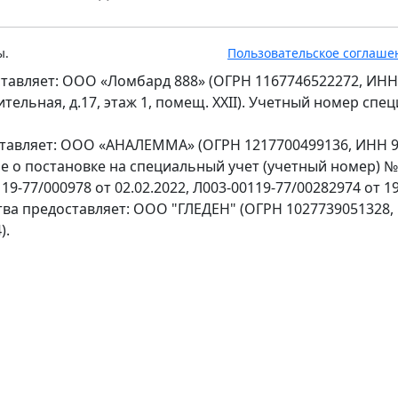
ы.
Пользовательское соглаше
тавляет: ООО «Ломбард 888» (ОГРН 1167746522272, ИНН
оительная, д.17, этаж 1, помещ. XXII). Учетный номер сп
ставляет: ООО «АНАЛЕММА» (ОГРН 1217700499136, ИНН 97
ение о постановке на специальный учет (учетный номер) 
9-77/000978 от 02.02.2022, Л003-00119-77/00282974 от 19
тва предоставляет: ООО "ГЛЕДЕН" (ОГРН 1027739051328,
).