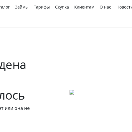
талог
Займы
Тарифы
Скупка
Клиентам
О нас
Новост
дена
алось
т или она не