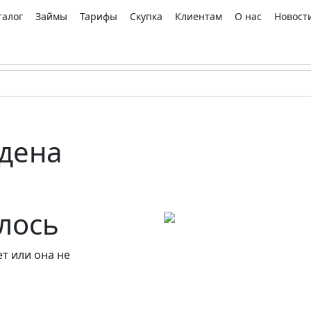
талог
Займы
Тарифы
Скупка
Клиентам
О нас
Новост
дена
алось
т или она не