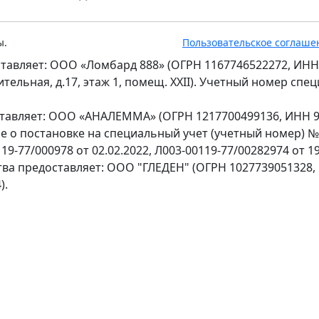
ы.
Пользовательское соглаше
тавляет: ООО «Ломбард 888» (ОГРН 1167746522272, ИНН
оительная, д.17, этаж 1, помещ. XXII). Учетный номер сп
ставляет: ООО «АНАЛЕММА» (ОГРН 1217700499136, ИНН 97
ение о постановке на специальный учет (учетный номер) 
9-77/000978 от 02.02.2022, Л003-00119-77/00282974 от 19
тва предоставляет: ООО "ГЛЕДЕН" (ОГРН 1027739051328,
).