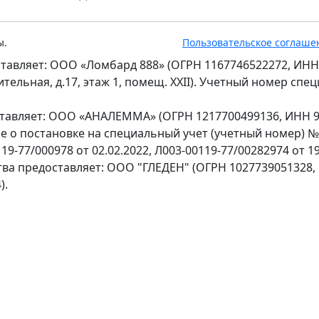
ы.
Пользовательское соглаше
тавляет: ООО «Ломбард 888» (ОГРН 1167746522272, ИНН
оительная, д.17, этаж 1, помещ. XXII). Учетный номер сп
ставляет: ООО «АНАЛЕММА» (ОГРН 1217700499136, ИНН 97
ение о постановке на специальный учет (учетный номер) 
9-77/000978 от 02.02.2022, Л003-00119-77/00282974 от 19
тва предоставляет: ООО "ГЛЕДЕН" (ОГРН 1027739051328,
).