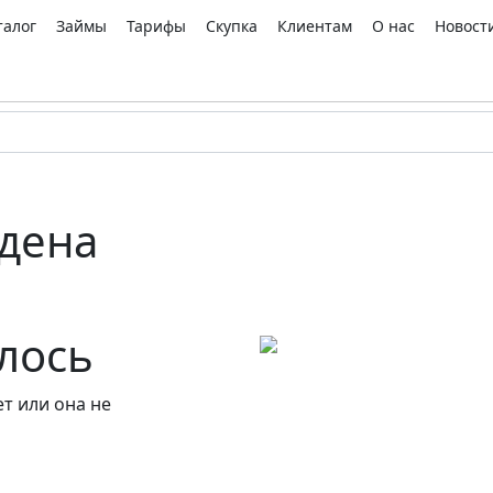
талог
Займы
Тарифы
Скупка
Клиентам
О нас
Новост
дена
алось
т или она не