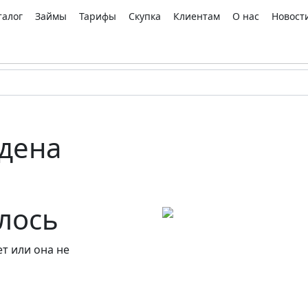
талог
Займы
Тарифы
Скупка
Клиентам
О нас
Новост
дена
алось
т или она не