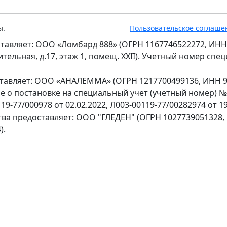
ы.
Пользовательское соглаше
тавляет: ООО «Ломбард 888» (ОГРН 1167746522272, ИНН
оительная, д.17, этаж 1, помещ. XXII). Учетный номер сп
ставляет: ООО «АНАЛЕММА» (ОГРН 1217700499136, ИНН 97
ение о постановке на специальный учет (учетный номер) 
9-77/000978 от 02.02.2022, Л003-00119-77/00282974 от 19
тва предоставляет: ООО "ГЛЕДЕН" (ОГРН 1027739051328,
).