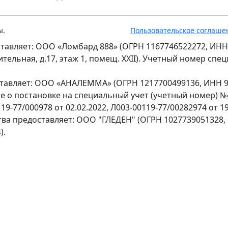
ы.
Пользовательское соглаше
тавляет: ООО «Ломбард 888» (ОГРН 1167746522272, ИНН
оительная, д.17, этаж 1, помещ. XXII). Учетный номер сп
ставляет: ООО «АНАЛЕММА» (ОГРН 1217700499136, ИНН 97
ение о постановке на специальный учет (учетный номер) 
9-77/000978 от 02.02.2022, Л003-00119-77/00282974 от 19
тва предоставляет: ООО "ГЛЕДЕН" (ОГРН 1027739051328,
).