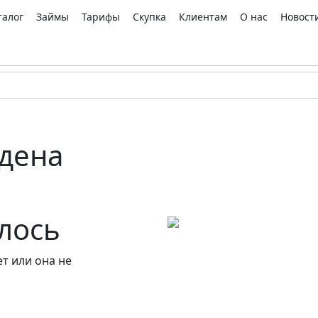
талог
Займы
Тарифы
Скупка
Клиентам
О нас
Новост
дена
алось
т или она не