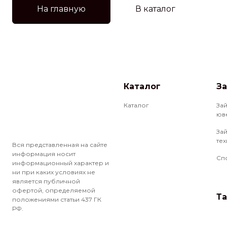
На главную
В каталог
Каталог
З
Каталог
За
юв
За
те
Вся представленная на сайте
информация носит
Сп
информационный характер и
ни при каких условиях не
является публичной
офертой, определяемой
Т
положениями статьи 437 ГК
РФ.