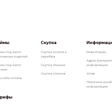
аймы
Скупка
Информац
ймы под залог
Скупка золота и
Инвесторам
елирных изделий
серебра
Адрес раскрыт
ймы под залог
Скупка техники
информации
хники
Скупка слитков
Устав
особы оплаты
Перечень инса
информации
арифы