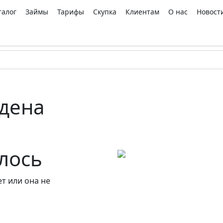
талог
Займы
Тарифы
Скупка
Клиентам
О нас
Новост
дена
алось
т или она не