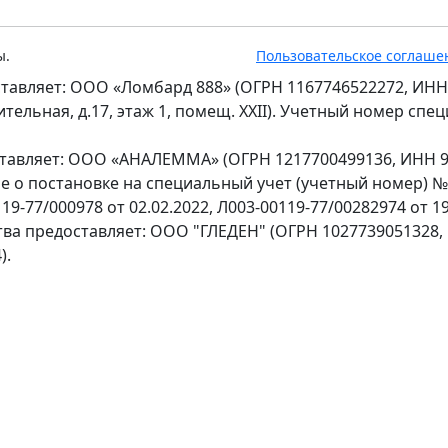
ы.
Пользовательское соглаше
тавляет: ООО «Ломбард 888» (ОГРН 1167746522272, ИНН
оительная, д.17, этаж 1, помещ. XXII). Учетный номер сп
ставляет: ООО «АНАЛЕММА» (ОГРН 1217700499136, ИНН 97
ение о постановке на специальный учет (учетный номер) 
9-77/000978 от 02.02.2022, Л003-00119-77/00282974 от 19
тва предоставляет: ООО "ГЛЕДЕН" (ОГРН 1027739051328,
).