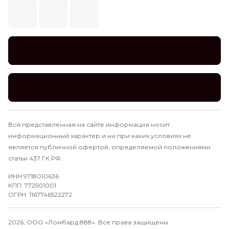
Вся представленная на сайте информация носит
информационный характер и ни при каких условиях не
является публичной офертой, определяемой положениями
статьи 437 ГК РФ.
ИНН 9718010636
КПП: 772501001
ОГРН: 1167746522272
2026, ООО «Ломбард 888». Все права защищены.