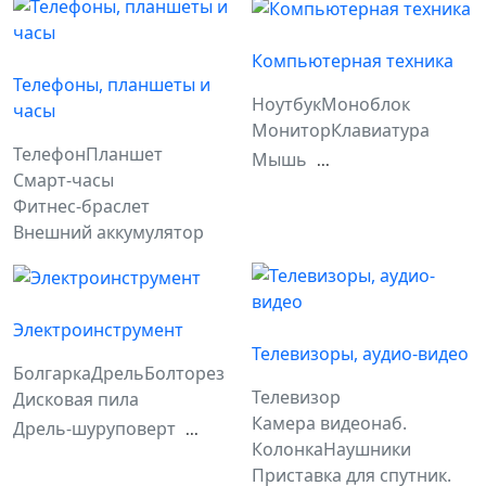
Компьютерная техника
Телефоны, планшеты и
Ноутбук
Моноблок
часы
Монитор
Клавиатура
Телефон
Планшет
Мышь
...
Смарт-часы
Фитнес-браслет
Внешний аккумулятор
Электроинструмент
Телевизоры, аудио-видео
Болгарка
Дрель
Болторез
Телевизор
Дисковая пила
Камера видеонаб.
Дрель-шуруповерт
...
Колонка
Наушники
Приставка для спутник.