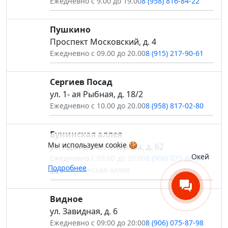
Ежедневно с 9.00 до 19.00
8 (958) 816-84-22
Пушкино
Проспект Московский, д. 4
Ежедневно с 09.00 до 20.00
8 (915) 217-90-61
Сергиев Посад
ул. 1- ая Рыбная, д. 18/2
Ежедневно с 10.00 до 20.00
8 (958) 817-02-80
Бунинская аллея
Мы используем cookie 🍪
ул. Адмирала Лазарева, д. 62
Окей
Ежедневно с 09.00 до 20.00
8 (906) 075-88-01
Подробнее
м. Бунинская аллея
Видное
ул. Завидная, д. 6
Ежедневно с 09:00 до 20:00
8 (906) 075-87-98