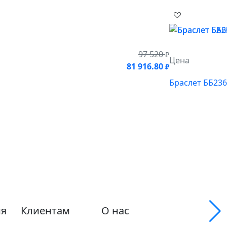
97 520
₽
Цена
81 916.80
₽
Браслет ББ23
я
Клиентам
О нас