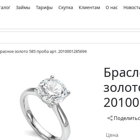
талог
Займы
Тарифы
Скупка
Клиентам
О нас
Новост
расное золото 585 проба арт. 2010001285694
Брасл
золот
20100
Поделить
Цена