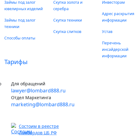
Займы под залог
Скупка золота и
Инвесторам
ювелирных изделий
серебра
Адрес раскрытия
Займы под залог
Скупка техники
информации
техники
Скупка слитков
Устав
Способы оплаты
Перечень
инсайдерской
информации
Тарифы
о
Для обращений
lawyer@lombard888.ru
Отдел Маркетинга
marketing@lombard888.ru
Состоим в реестре
Ломбардов ЦБ РФ