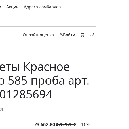
и
Акции
Адреса ломбардов
Онлайн-оценка
Войти
еты Красное
о 585 проба арт.
01285694
ся
23 662.80
28 170
-16%
₽
₽