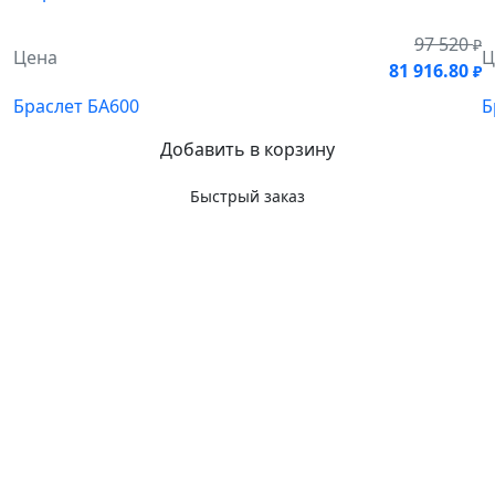
97 520
₽
Цена
Ц
81 916.80
₽
Браслет БА600
Б
Добавить в корзину
Быстрый заказ