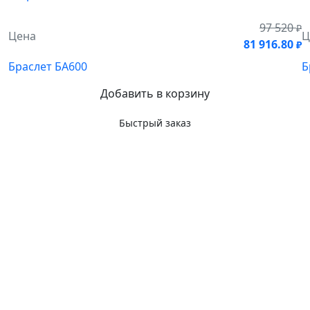
97 520
₽
Цена
Ц
81 916.80
₽
Браслет БА600
Б
Добавить в корзину
Быстрый заказ