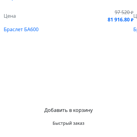
97 520
₽
Цена
Ц
81 916.80
₽
Браслет БА600
Б
Добавить в корзину
Быстрый заказ