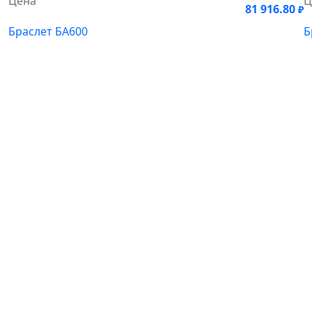
Цена
Ц
81 916.80
₽
Браслет БА600
Б