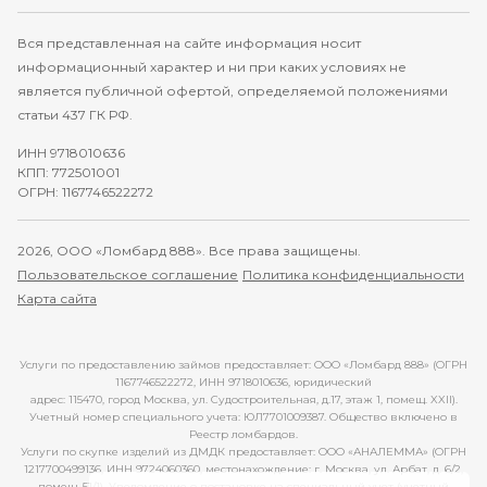
Вся представленная на сайте информация носит
информационный характер и ни при каких условиях не
является публичной офертой, определяемой положениями
статьи 437 ГК РФ.
ИНН 9718010636
КПП: 772501001
ОГРН: 1167746522272
2026, ООО «Ломбард 888». Все права защищены.
Пользовательское соглашение
Политика конфиденциальности
Карта сайта
Услуги по предоставлению займов предоставляет: ООО «Ломбард 888» (ОГРН
1167746522272, ИНН 9718010636, юридический
адрес: 115470, город Москва, ул. Судостроительная, д.17, этаж 1, помещ. XXII).
Учетный номер специального учета: ЮЛ7701009387. Общество включено в
Реестр ломбардов.
Услуги по скупке изделий из ДМДК предоставляет: ООО «АНАЛЕММА» (ОГРН
1217700499136, ИНН 9724060360, местонахождение: г. Москва, ул. Арбат, д. 6/2,
помещ. 51/1). Уведомление о постановке на специальный учет (учетный