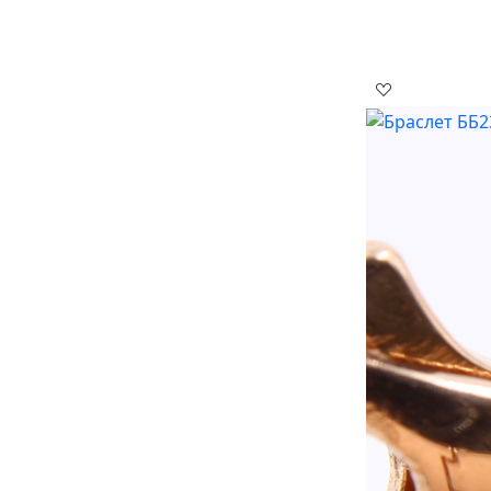
Цена
Браслет ББ23