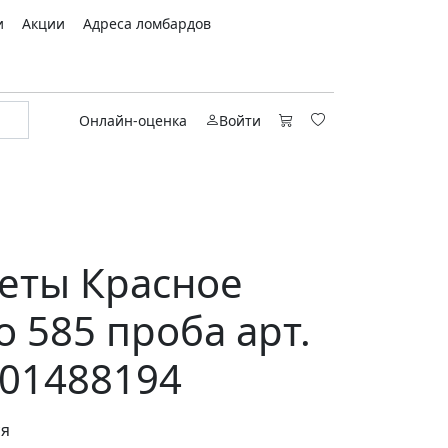
и
Акции
Адреса ломбардов
Онлайн-оценка
Войти
еты Красное
о 585 проба арт.
01488194
ся