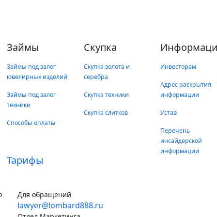
Займы
Скупка
Информаци
Займы под залог
Скупка золота и
Инвесторам
ювелирных изделий
серебра
Адрес раскрытия
Займы под залог
Скупка техники
информации
техники
Скупка слитков
Устав
Способы оплаты
Перечень
инсайдерской
информации
Тарифы
о
Для обращений
lawyer@lombard888.ru
Отдел Маркетинга