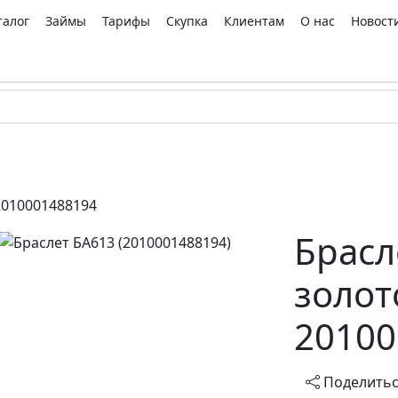
талог
Займы
Тарифы
Скупка
Клиентам
О нас
Новост
2010001488194
Брасл
золот
20100
Поделить