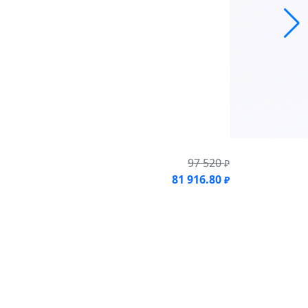
97 520
₽
81 916.80
₽