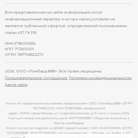
Вся представленная на сайте информация носит
информационный характер и ни при каких условиях не
является публичной офертой, определяемой положениями
статьи 437 ГК РФ.
ИНН 9718010636
КПП: 772501001
ОГРН: 1167746522272
2026, ООО «Ломбард 888». Все права защищены.
Пользовательское соглашение
Политика конфиденциальности
Карта сайта
Услуги по предоставлению займов предоставляет: ООО «Ломбард 888» (ОГРН
1167746522272, ИНН 9718010636, юридический
адрес: 115470, город Москва, ул. Судостроительная, д.17, этаж 1, помещ. XXII).
Учетный номер специального учета: ЮЛ7701009387. Общество включено в
Реестр ломбардов.
Услуги по скупке изделий из ДМДК предоставляет: ООО «АНАЛЕММА» (ОГРН
1217700499136, ИНН 9724060360, местонахождение: г. Москва, ул. Арбат, д. 6/2,
помещ. 51/1). Уведомление о постановке на специальный учет (учетный