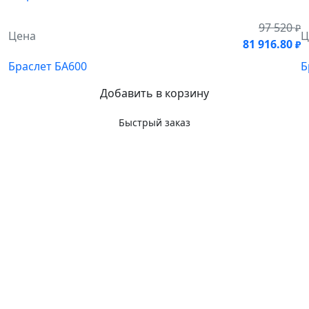
97 520
₽
Цена
Ц
81 916.80
₽
Браслет БА600
Б
Добавить в корзину
Быстрый заказ