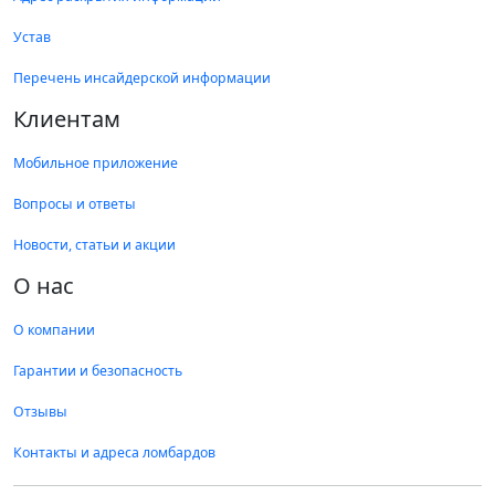
Устав
Стерлитамак
ул. Гоголя, д. 98
Перечень инсайдерской информации
Круглосуточно
8 (919) 619-56-69
Клиентам
Стерлитамак
Мобильное приложение
ул. Кочетова, д. 24А
Вопросы и ответы
Ежедневно с 08.00 до 20.00
8 (987) 482-90-80
Новости, статьи и акции
Стерлитамак
О нас
ул. Артема, д. 141
Ежедневно с 09.00 до 20.00
8 (919) 619-56-51
О компании
Гарантии и безопасность
Стерлитамак
Отзывы
Проспект Ленина, д. 31
Ежедневно с 09.00 до 20.00
8 (987) 482-10-12
Контакты и адреса ломбардов