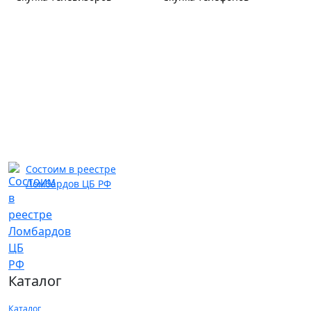
Ишимбай
ул. Советская, д. 62
Круглосуточно
8 (919) 600-35-64
Новаторская
ул. Кравченко, д. 8
Ежедневно с 09.00 до 20.00
8 (958) 813-66-08
м. Новаторская
Состоим в реестре
Мелеуз
Ломбардов ЦБ РФ
ул. Ленина, д. 133
Ежедневно с 10.00 до 21.00
8 (917) 40-81-900
Мелеуз
ул. Смоленская, д. 38
Ежедневно с 09.00 до 21.00
8 (987) 481-81-44
Каталог
Каталог