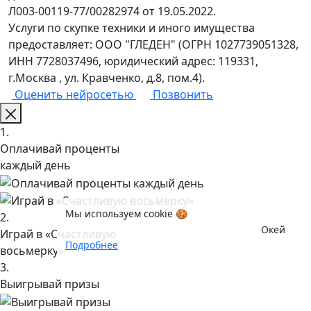
Л003-00119-77/00282974 от 19.05.2022.
Щелковская
Услуги по скупке техники и иного имущества
ул. Уссурийская, д. 1, корп. 1
предоставляет: ООО "ГЛЕДЕН" (ОГРН 1027739051328,
Ежедневно с 10.00 до 21.00
8 (987) 253-65-55
ИНН 7728037496, юридический адрес: 119331,
м. Щелковская
г.Москва , ул. Кравченко, д.8, пом.4).
Оценить нейросетью
Позвонить
Багратионовская
ул. Кастанаевская, д. 6
1.
Ежедневно с 09.00 до 20.00
8 (916) 920-25-08
Оплачивай проценты
м. Багратионовская
каждый день
Академическая
ул. Профсоюзная, д. 5/9
Мы используем cookie 🍪
2.
Ежедневно с 09.00 до 20.00
8 (958) 815-48-35
Окей
Играй в «Счастливую
м. Академическая
Подробнее
восьмерку»
3.
Щелково
Выигрывай призы
Пролетарский проспект, напротив дома