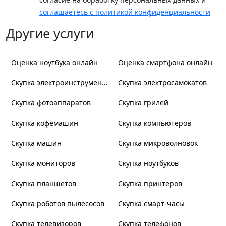
Ежедневно с 10.00 до 20.00
8 (987) 88-61-888
соглашаетесь с политикой конфиденциальности
Оренбург
Другие услуги
ул. Салмышская, д. 76
Ежедневно с 09.00 до 21.00
8 (987) 88-32-888
Оценка ноутбука онлайн
Оценка смартфона онлайн
Оренбург
Скупка электроинструмента
Скупка электросамокатов
Проспект Дзержинского, д. 4А
Скупка фотоаппаратов
Скупка грилей
Ежедневно с 10.00 до 19.00
8 (987) 88-57-888
Скупка кофемашин
Скупка компьютеров
Оренбург
Скупка машин
Скупка микроволновок
ул. Брестская, д. 30
Ежедневно с 09.00 до 20.00
8 (987) 88-63-888
Скупка мониторов
Скупка ноутбуков
Скупка планшетов
Оренбург
Скупка принтеров
Проспект Победы, д. 119, ТЦ "Магистр"
Скупка роботов пылесосов
Скупка смарт-часы
Ежедневно с 09.00 до 20.00
8 (987) 88-24-888
Скупка телевизоров
Скупка телефонов