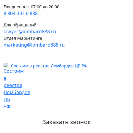
Стерлитамак
Ежедневно с 07:00 до 20:00
ул. Вокзальная, д. 2В
8 804 333 6 888
Ежедневно с 09.00 до 20.00
8 (917) 440-12-67
Для обращений
lawyer@lombard888.ru
Стерлитамак
Отдел Маркетинга
ул. Худайбердина, д. 101А
marketing@lombard888.ru
Ежедневно с 08.00 до 20.00
8 (987) 482-11-28
Стерлитамак
Состоим в реестре Ломбардов ЦБ РФ
ул. Мира, д. 1А, ТЦ "МегаМир"
Ежедневно с 09.00 до 20.00
8 (919) 150-02-59
Стерлитамак
ул. Мира, д. 2Б, ТЦ "Гермес"
Ежедневно с 10.00 до 20.00
8 (917) 044-00-18
Заказать звонок
Стерлитамак
ул. Дружбы, д. 29