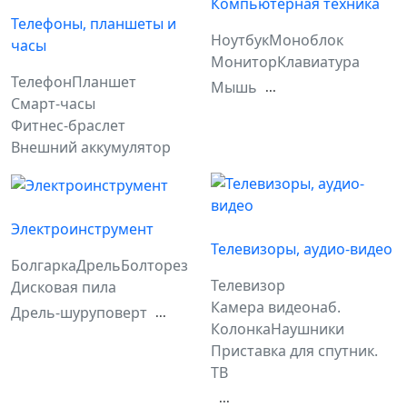
Компьютерная техника
Телефоны, планшеты и
Ноутбук
Моноблок
часы
Монитор
Клавиатура
Телефон
Планшет
Мышь
...
Смарт-часы
Фитнес-браслет
Внешний аккумулятор
Электроинструмент
Телевизоры, аудио-видео
Болгарка
Дрель
Болторез
Телевизор
Дисковая пила
Камера видеонаб.
Дрель-шуруповерт
...
Колонка
Наушники
Приставка для спутник.
ТВ
...