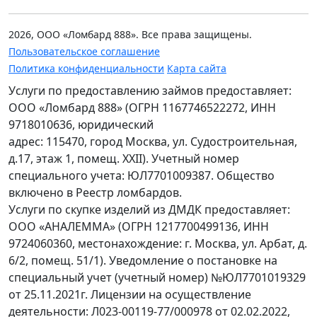
Ежедневно с 09.00 до 20.00
8 (985) 908-80-26
м. Сокольники
2026, ООО «Ломбард 888». Все права защищены.
Пользовательское соглашение
Политика конфиденциальности
Коломенская
Карта сайта
ул. Судостроительная, д. 17
Услуги по предоставлению займов предоставляет:
Ежедневно с 10.00 до 21.00
8 (985) 908-80-24
ООО «Ломбард 888» (ОГРН 1167746522272, ИНН
м. Коломенская
9718010636, юридический
адрес: 115470, город Москва, ул. Судостроительная,
д.17, этаж 1, помещ. XXII). Учетный номер
Сокол
специального учета: ЮЛ7701009387. Общество
Ленинградский проспект, д. 71В
включено в Реестр ломбардов.
Ежедневно с 09.00 до 20.00
8 (958) 816-84-09
м. Сокол
Услуги по скупке изделий из ДМДК предоставляет:
ООО «АНАЛЕММА» (ОГРН 1217700499136, ИНН
9724060360, местонахождение: г. Москва, ул. Арбат, д.
Озерная
6/2, помещ. 51/1). Уведомление о постановке на
ул. Озерная, д. 29, 2 этаж, ТЦ на Озерной
специальный учет (учетный номер) №ЮЛ7701019329
Ежедневно с 10.00 до 20.00
8 (985) 784-43-34
от 25.11.2021г. Лицензии на осуществление
м. Озерная
деятельности: Л023-00119-77/000978 от 02.02.2022,