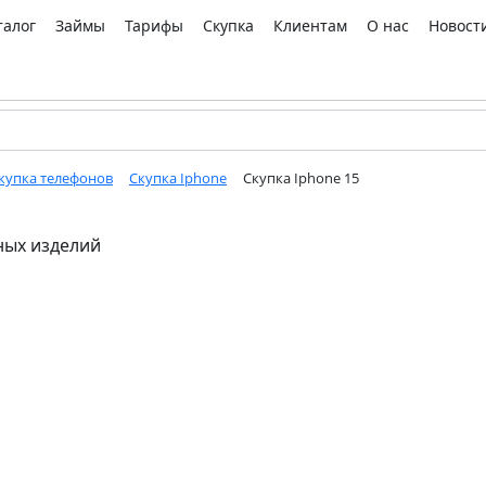
талог
Займы
Тарифы
Скупка
Клиентам
О нас
Новост
купка телефонов
Скупка Iphone
Скупка Iphone 15
ых изделий