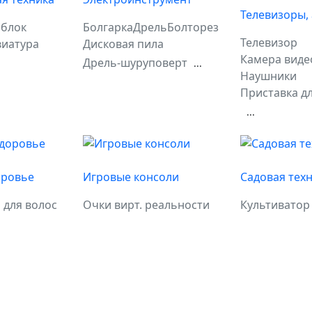
Телевизоры,
блок
Болгарка
Дрель
Болторез
Телевизор
виатура
Дисковая пила
Камера виде
Дрель-шуруповерт
...
Наушники
Приставка дл
...
оровье
Игровые консоли
Садовая тех
 для волос
Очки вирт. реальности
Культиватор