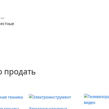
й —
честные
о продать
я техника
Электроинструмент