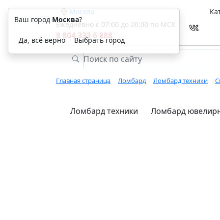
Москва
Ка
Ваш город
Москва
?
Ежедневно с 07:00 до 20:00 по МСК
8 804 333 6 888
Да, всё верно
Выбрать город
Главная страница
Ломбард
Ломбард техники
С
Ломбард техники
Ломбард ювелирн