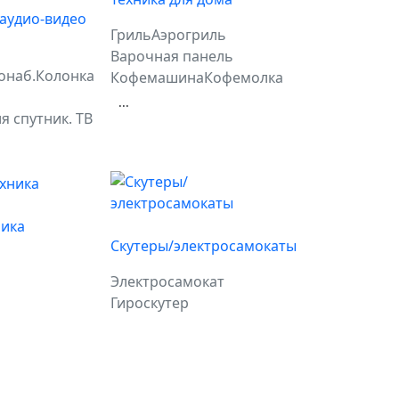
 аудио-видео
Гриль
Аэрогриль
Варочная панель
онаб.
Колонка
Кофемашина
Кофемолка
...
я спутник. ТВ
ника
Скутеры/электросамокаты
Электросамокат
Гироскутер