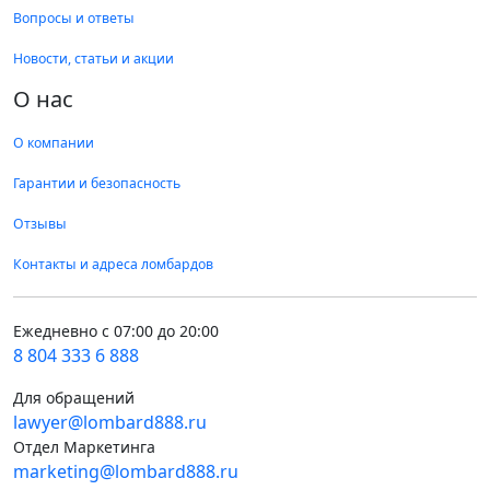
Стерлитамак
Вопросы и ответы
ул. Мира, д. 2Б, ТЦ "Гермес"
Новости, статьи и акции
Ежедневно с 10.00 до 20.00
8 (917) 044-00-18
О нас
Стерлитамак
О компании
ул. Дружбы, д. 29
Ежедневно с 09.00 до 20.00
8 (919) 600-29-15
Гарантии и безопасность
Отзывы
Стерлитамак
ул. Артема, д. 63
Контакты и адреса ломбардов
Ежедневно с 09.00 до 20.00
8 (917) 802-96-69
Ежедневно с 07:00 до 20:00
Стерлитамак
8 804 333 6 888
ул. Худайбердина, д. 70
Для обращений
Ежедневно с 09.00 до 20.00
8 (917) 04-40-131
lawyer@lombard888.ru
8 (987)13-13-555
Отдел Маркетинга
marketing@lombard888.ru
Уфа