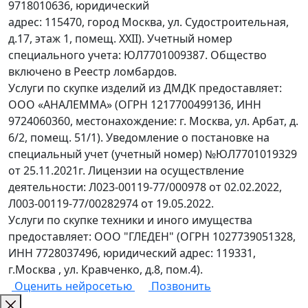
Академическая
9718010636, юридический
ул. Профсоюзная, д. 5/9
адрес: 115470, город Москва, ул. Судостроительная,
Ежедневно с 09.00 до 20.00
8 (958) 815-48-35
д.17, этаж 1, помещ. XXII). Учетный номер
м. Академическая
специального учета: ЮЛ7701009387. Общество
включено в Реестр ломбардов.
Услуги по скупке изделий из ДМДК предоставляет:
Щелково
ООО «АНАЛЕММА» (ОГРН 1217700499136, ИНН
Пролетарский проспект, напротив
9724060360, местонахождение: г. Москва, ул. Арбат, д.
дома 8, павильон 12
6/2, помещ. 51/1). Уведомление о постановке на
Ежедневно с 09:00 до 20:00
8 (910) 445-43-16
специальный учет (учетный номер) №ЮЛ7701019329
от 25.11.2021г. Лицензии на осуществление
Текстильщики
деятельности: Л023-00119-77/000978 от 02.02.2022,
Волгоградский проспект, д. 57
Л003-00119-77/00282974 от 19.05.2022.
Ежедневно с 09.00 до 20.00
8 (958) 817-02-67
Услуги по скупке техники и иного имущества
м. Текстильщики
предоставляет: ООО "ГЛЕДЕН" (ОГРН 1027739051328,
ИНН 7728037496, юридический адрес: 119331,
Тушинская
г.Москва , ул. Кравченко, д.8, пом.4).
Проезд Стратонавтов, д. 9
Оценить нейросетью
Позвонить
Ежедневно с 09.00 до 20.00
8 (985) 931-13-41