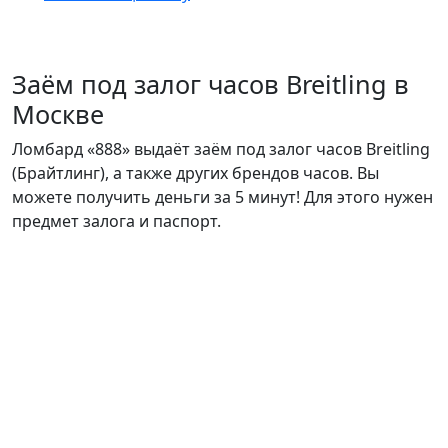
Мелеуз
ул. Смоленская, д. 38
Заём под залог часов Breitling в
Ежедневно с 09.00 до 21.00
8 (987) 481-81-44
Москве
Ломбард «888» выдаёт заём под залог часов Breitling
Кумертау
(Брайтлинг), а также других брендов часов. Вы
ул. К.Маркса, д. 9
можете получить деньги за 5 минут! Для этого нужен
Ежедневно с 09.00 до 21.00
8(917) 347-06-44
предмет залога и паспорт.
Белебей
ул. Интернациональная, д. 116
Ежедневно с 09.00 до 21.00
8(987) 252-15-55
Стерлитамак
Проспект Ленина, д. 44
Ломбард круглосуточно, магазин техники
ежедневно с 10.00 до 20.00
8 (919) 619-56-81
8 (987) 135-45-55