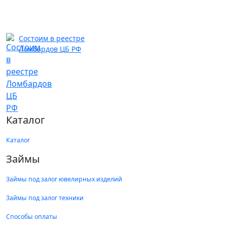
Стерлитамак
ул. Коммунистическая, д. 32
Состоим в реестре
Ломбардов ЦБ РФ
Ежедневно с 08.00 до 21.00, ювелирный
магазин с 10.00- 20.00
8 (917) 388-35-00
8 (919) 617-30-06
Стерлитамак
ул. Гоголя, д. 98
Каталог
Круглосуточно
8 (919) 619-56-69
Каталог
Стерлитамак
Займы
ул. Кочетова, д. 24А
Ежедневно с 08.00 до 20.00
8 (987) 482-90-80
Займы под залог ювелирных изделий
Займы под залог техники
Стерлитамак
ул. Артема, д. 141
Способы оплаты
Ежедневно с 09.00 до 20.00
8 (919) 619-56-51