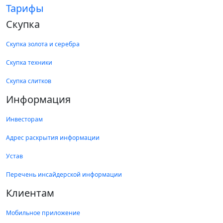
Тарифы
Скупка
Стерлитамак
Проспект Ленина, д. 31
Скупка золота и серебра
Ежедневно с 09.00 до 20.00
8 (987) 482-10-12
Скупка техники
Стерлитамак
Скупка слитков
ул. Вокзальная, д. 2В
Информация
Ежедневно с 09.00 до 20.00
8 (917) 440-12-67
Инвесторам
Стерлитамак
Адрес раскрытия информации
ул. Худайбердина, д. 101А
Ежедневно с 08.00 до 20.00
8 (987) 482-11-28
Устав
Перечень инсайдерской информации
Стерлитамак
ул. Мира, д. 1А, ТЦ "МегаМир"
Клиентам
Ежедневно с 09.00 до 20.00
8 (919) 150-02-59
Мобильное приложение