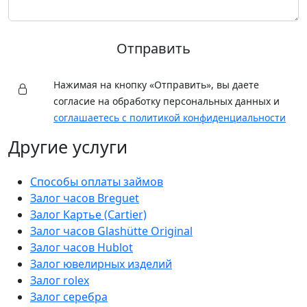
Оренбург
ул. Салмышская, д. 45
Ежедневно с 09.00 до 20.00
8 (987) 88-41-888
Отправить
Оренбург
Нажимая на кнопку «Отправить», вы даете
Проспект Дзержинского, д. 27/2
согласие на обработку персональных данных и
Ежедневно с 10.00 до 20.00
8 (987) 88-61-888
соглашаетесь с политикой конфиденциальности
Оренбург
Другие услуги
ул. Салмышская, д. 76
Ежедневно с 09.00 до 21.00
8 (987) 88-32-888
Способы оплаты займов
Залог часов Breguet
Оренбург
Залог Картье (Cartier)
Проспект Дзержинского, д. 4А
Залог часов Glashütte Original
Ежедневно с 10.00 до 19.00
8 (987) 88-57-888
Залог часов Hublot
Залог ювелирных изделий
Залог rolex
Оренбург
Залог серебра
ул. Брестская, д. 30