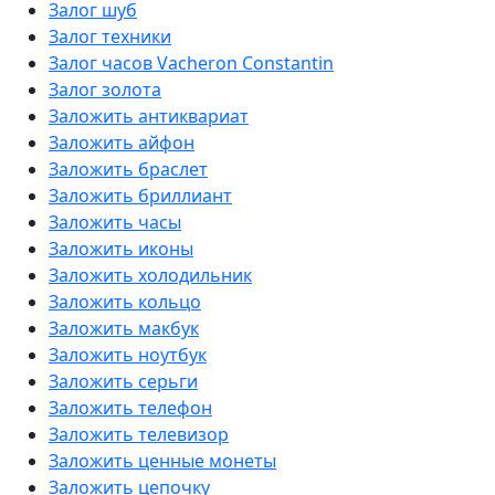
Залог шуб
Ежедневно с 09.00 до 20.00
8 (987) 88-63-888
Залог техники
Залог часов Vacheron Constantin
Оренбург
Залог золота
Проспект Победы, д. 119, ТЦ "Магистр"
Заложить антиквариат
Ежедневно с 09.00 до 20.00
8 (987) 88-24-888
Заложить айфон
Заложить браслет
Ишимбай
Заложить бриллиант
ул. Советская, д. 62
Заложить часы
Круглосуточно
8 (919) 600-35-64
Заложить иконы
Заложить холодильник
Новаторская
Заложить кольцо
ул. Кравченко, д. 8
Заложить макбук
Ежедневно с 09.00 до 20.00
8 (958) 813-66-08
Заложить ноутбук
м. Новаторская
Заложить серьги
Заложить телефон
Заложить телевизор
Мелеуз
Заложить ценные монеты
ул. Ленина, д. 133
Заложить цепочку
Ежедневно с 10.00 до 21.00
8 (917) 40-81-900